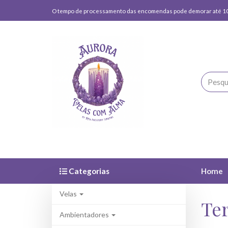
O tempo de processamento das encomendas pode demorar até 10
Categorias
Home
Velas
Te
Ambientadores