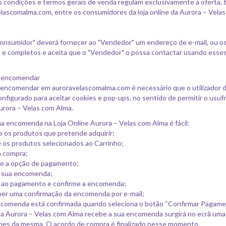
s condições e termos gerais de venda regulam exclusivamente a oferta
lascomalma.com, entre os consumidores da loja online da Aurora – Vela
onsumidor" deverá fornecer ao "Vendedor" um endereço de e-mail, ou os 
 e completos e aceita que o "Vendedor" o possa contactar usando esses 
 encomendar
 encomendar em auroravelascomalma.com é necessário que o utilizador d
onfigurado para aceitar cookies e pop-ups, no sentido de permitir o usuf
urora – Velas com Alma.
a encomenda na Loja Online Aurora – Velas com Alma é fácil:
 os produtos que pretende adquirir;
 os produtos selecionados ao Carrinho;
 a compra;
ne a opção de pagamento;
a sua encomenda;
 ao pagamento e confirme a encomenda;
ber uma confirmação da encomenda por e-mail;
comenda está confirmada quando seleciona o botão “Confirmar Pagamen
a Aurora – Velas com Alma recebe a sua encomenda surgirá no ecrã u
hes da mesma. O acordo de compra é finalizado nesse momento.