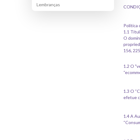
Lembranças
CONDIÇ
Política
1.1 Titu
O domíni
propried
156, 225
1.2 O "v
“ecommer
1.3 O “C
efetue c
1.4 A Au
“Consumi