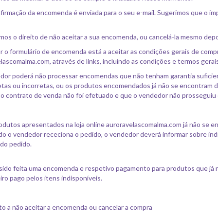
irmação da encomenda é enviada para o seu e-mail. Sugerimos que o imp
os o direito de não aceitar a sua encomenda, ou cancelá-la mesmo dep
r o formulário de encomenda está a aceitar as condições gerais de com
lascomalma.com, através de links, incluindo as condições e termos gerais
dor poderá não processar encomendas que não tenham garantia suficie
tas ou incorretas, ou os produtos encomendados já não se encontram dis
 o contrato de venda não foi efetuado e que o vendedor não prosseguiu c
odutos apresentados na loja online auroravelascomalma.com já não se 
o o vendedor receciona o pedido, o vendedor deverá informar sobre ind
 do pedido.
 sido feita uma encomenda e respetivo pagamento para produtos que já 
iro pago pelos itens indisponíveis.
ito a não aceitar a encomenda ou cancelar a compra