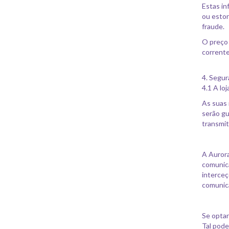
Estas in
ou estor
fraude.
O preço 
corrente
4. Segu
4.1 A lo
As suas 
serão gu
transmit
A Aurora
comunica
interceç
comunica
Se optar
Tal pode