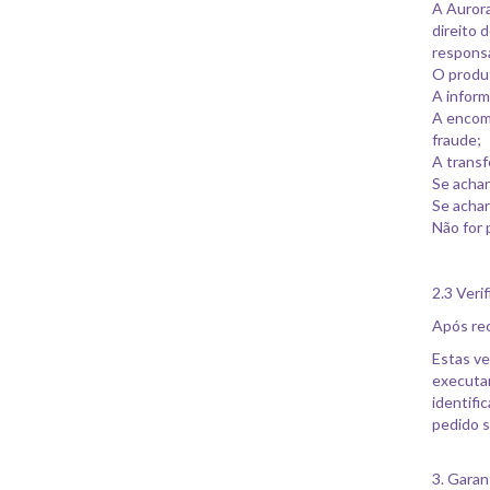
A Aurora
direito 
responsa
O produt
A inform
A encom
fraude;
A transf
Se acha
Se acha
Não for 
2.3 Veri
Após re
Estas ve
executam
identifi
pedido s
3. Garan