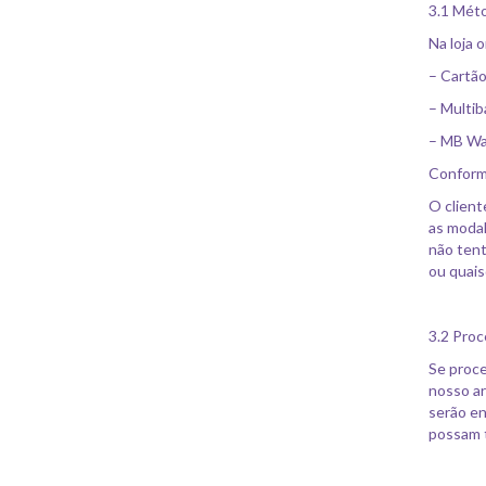
3.1 Mét
Na loja 
– Cartão
– Multi
– MB W
Conforme
O client
as modal
não tent
ou quais
3.2 Pro
Se proce
nosso ar
serão en
possam t