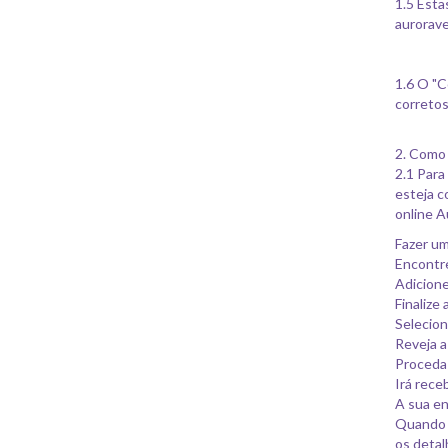
1.5 Esta
aurorave
1.6 O "C
corretos
2. Como
2.1 Para
esteja c
online A
Fazer um
Encontre
Adicione
Finalize
Selecio
Reveja 
Proceda
Irá rece
A sua en
Quando 
os detal