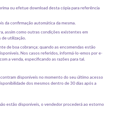
rima ou efetue download desta cópia para referência
ois da confirmação automática da mesma.
pra, assim como outras condições existentes em
 de utilização.
nte de boa cobrança; quando as encomendas estão
poníveis. Nos casos referidos, informá-lo-emos por e-
om a venda, especificando as razões para tal.
encontram disponíveis no momento do seu último acesso
isponibilidade dos mesmos dentro de 30 dias após a
não estão disponíveis, o vendedor procederá ao estorno