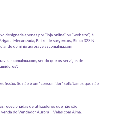
o designada apenas por “loja online” ou “website”) é
, Brigada Mecanizada, Bairro de sargentos, Bloco 328 N
tular do domínio auroravelascomalma.com
oravelascomalma.com, sendo que os serviços de
sumidores”.
profissão. Se não é um “consumidor” solicitamos que não
as rececionadas de utilizadores que não são
e venda do Vendedor Aurora – Velas com Alma.