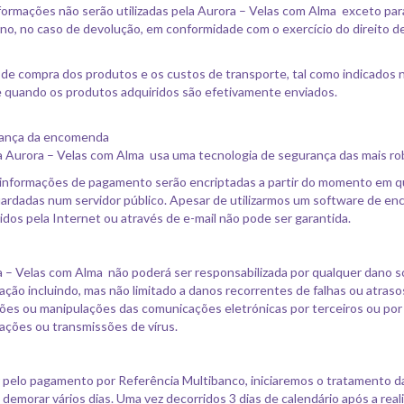
formações não serão utilizadas pela Aurora – Velas com Alma exceto par
no, no caso de devolução, em conformidade com o exercício do direito de
de compra dos produtos e os custos de transporte, tal como indicados 
 quando os produtos adquiridos são efetivamente enviados.
rança da encomenda
ja Aurora – Velas com Alma usa uma tecnologia de segurança das mais ro
informações de pagamento serão encriptadas a partir do momento em que
ardadas num servidor público. Apesar de utilizarmos um software de en
idos pela Internet ou através de e-mail não pode ser garantida.
 – Velas com Alma não poderá ser responsabilizada por qualquer dano s
ção incluindo, mas não limitado a danos recorrentes de falhas ou atras
ões ou manipulações das comunicações eletrónicas por terceiros ou por
ções ou transmissões de vírus.
 pelo pagamento por Referência Multibanco, iniciaremos o tratamento
 demorar vários dias. Uma vez decorridos 3 dias de calendário após a re