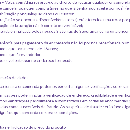
 – Velas com Alma reserva-se ao direito de recusar qualquer encomend
de cancelar qualquer compra (mesmo que já tenha sido aceite por nós), (e
bilização por quaisquer danos ou custos:
o já não se encontra disponível/em stock (será oferecida uma troca por
ação de faturação não é correta ou verificável;
enda é sinalizada pelos nossos Sistemas de Segurança como uma encom
erência para pagamento da encomenda não foi por nós rececionada num 
rmos que tem menos de 16 anos;
rmos que é revendedor;
possível entregar no endereço fornecido.
ficação de dados
cecionar a encomenda podemos executar algumas verificações sobre a 
rificações podem incluir a verificação de endereço, credibilidade e verifi
os verificações parcialmente automatizadas em todas as encomendas pa
cadas como suscetíveis de fraude. As suspeitas de fraude serão investig
ignifica que concorda com estas condições.
tias e Indicação do preço do produto