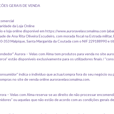
ÕES GERAIS DE VENDA
 comercial
laridade da Loja Online
o e loja online disponível em https://www.auroravelascomalma.com (abaix
ade de Ana Rita Oliveira Escudeiro, com morada fiscal na Estrada militar
0-353 Malpique, Santa Margarida da Coutada com o NIF 229188990 e ti
endedor" Aurora – Velas com Alma tem produtos para venda no site aur
ce” estão disponíveis exclusivamente para os utilizadores finais / “con
onsumidor” indica o indivíduo que actua/compra fora do seu negócio ou 
ompras no site de venda online auroravelascomalma.com.
rora – Velas com Alma reserva-se ao direito de não processar encomend
dores” ou aquelas que não estão de acordo com as condições gerais d