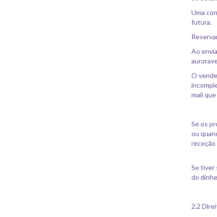
Uma conf
futura.
Reservam
Ao envia
aurorave
O vende
incomple
mail que
Se os pr
ou quand
receção
Se tiver
do dinhe
2.2 Dire