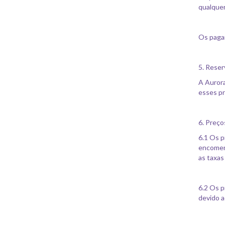
qualquer
Os pagam
5. Reser
A Aurora
esses p
6. Preç
6.1 Os p
encomend
as taxas
6.2 Os p
devido a