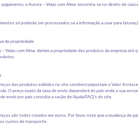
 pagamento, a Aurora – Velas com Alma encontra-se no direito de canc
entos só poderão ser processados se a informação a usar para faturaçã
va de propriedade
 – Velas com Alma detém a propriedade dos produtos da empresa até q
rodutos.
os
reços dos produtos exibidos no site contêm/comportam o Valor Acrescen
a. O preço exato da taxa de envio dependerá do país onde a sua encom
 de envio por país consulte a seção de Ajuda/FAQ's do site.
reços são todos cotados em euros. Por favor, note que a mudança de paí
os custos de transporte.